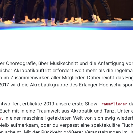
r Choreografie, über Musikschnitt und die Anfertigung von
reicher Akrobatikauftritt erfordert weit mehr als die regelm
im Zusammenwirken aller Mitglieder. Dabei reicht das E
r 2017 wird die Akrobatikgruppe des Erlanger Hochschulspo
tworfen, erblickte 2019 unsere erste Show
da
Traumflieger
uch mit in eine Traumwelt aus Akrobatik und Tanz. Unter
. In einer maschinell getakteten Welt von sich ewig wiede
r
bleib aufmerksam, oder du verpasst eine spektakuläre Fluc
n scheint. Mit der Rückkehr größerer Veranstaltungen im J